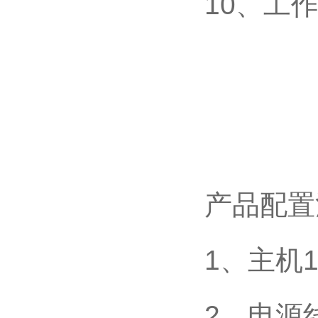
10、工
产品配置清
1、主机
2、电