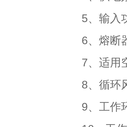
5、
6、熔
7、
8、循环
9、